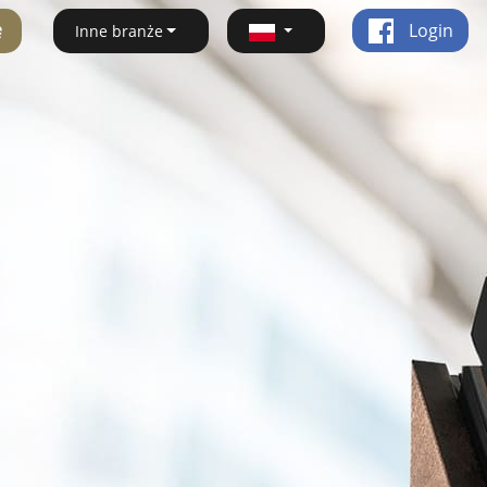
ę
Login
Inne branże