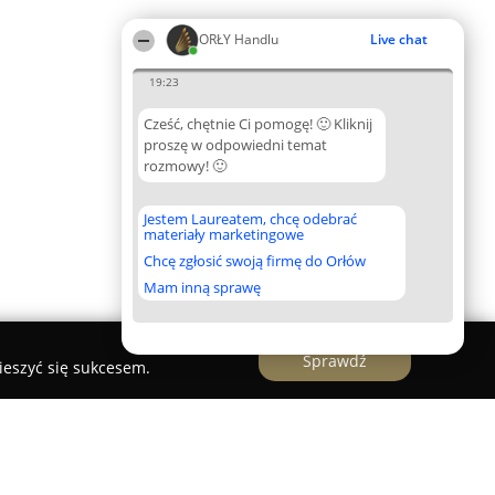
ORŁY Handlu
Live chat
19:23
Cześć, chętnie Ci pomogę! 🙂 Kliknij
proszę w odpowiedni temat
rozmowy! 🙂
Jestem Laureatem, chcę odebrać
materiały marketingowe
Chcę zgłosić swoją firmę do Orłów
Mam inną sprawę
Sprawdź
ieszyć się sukcesem.