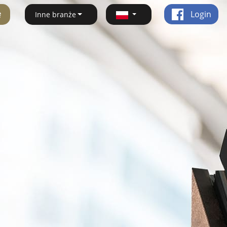
ę
Login
Inne branże