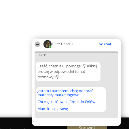
ORŁY Handlu
Live chat
07:39
Cześć, chętnie Ci pomogę! 🙂 Kliknij
proszę w odpowiedni temat
rozmowy! 🙂
Jestem Laureatem, chcę odebrać
materiały marketingowe
Chcę zgłosić swoją firmę do Orłów
Mam inną sprawę
Sprawdź