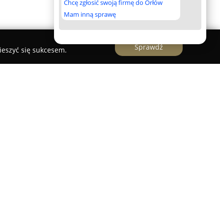
Chcę zgłosić swoją firmę do Orłów
Mam inną sprawę
Sprawdź
ieszyć się sukcesem.
jonuje jako ekspert w zakresie akumulatorów,
iązania dedykowane różnym typom pojazdów oraz
oferuje wsparcie zarówno dla klientów
ych, udostępniając szeroki wybór nowych,
kumulatorów.
dują się modele kwasowe, żelowe oraz AGM,