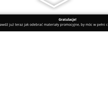
Gratulacje!
awdź już teraz jak odebrać materiały promocyjne, by móc w pełni c
wice
Bater-Kas
O firmie:
Bater-Kas
ze Starachowic funkc
dostarczając całościowe rozw
urządzeń. Od 2016 roku firma 
indywidualnych, jak i biznesow
Pokaż więcej >>
używanych i poserwisowych a
W asortymencie Bater-Kas znaj