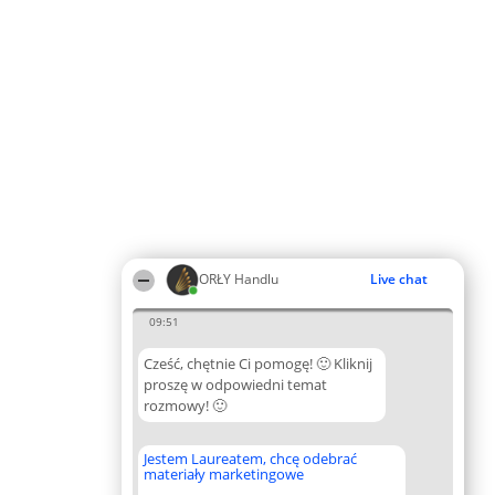
ORŁY Handlu
Live chat
09:51
Cześć, chętnie Ci pomogę! 🙂 Kliknij
proszę w odpowiedni temat
rozmowy! 🙂
Jestem Laureatem, chcę odebrać
materiały marketingowe