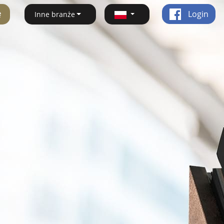
ę
Login
Inne branże