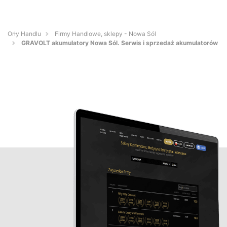
Orły Handlu
Firmy Handlowe, sklepy - Nowa Sól
GRAVOLT akumulatory Nowa Sól. Serwis i sprzedaż akumulatorów