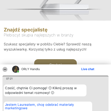
Znajdź specjalistę
Plebiscyt skupia najlepszych w branży
Szukasz specjalisty w pobliżu Ciebie? Sprawdź naszą
wyszukiwarkę. Korzystaj tylko z usług najlepszych!
Szukaj
ORŁY Handlu
Live chat
07:21
Cześć, chętnie Ci pomogę! 🙂 Kliknij proszę w
odpowiedni temat rozmowy! 🙂
Organizator plebiscytu
Plebiscyt
Kontakt
Jestem Laureatem, chcę odebrać materiały
Bright Side Solutions sp. z o.
Laureaci
Kontakt
marketingowe
o. sp. k.
Lista