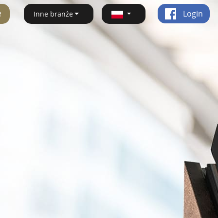
ę
Login
Inne branże