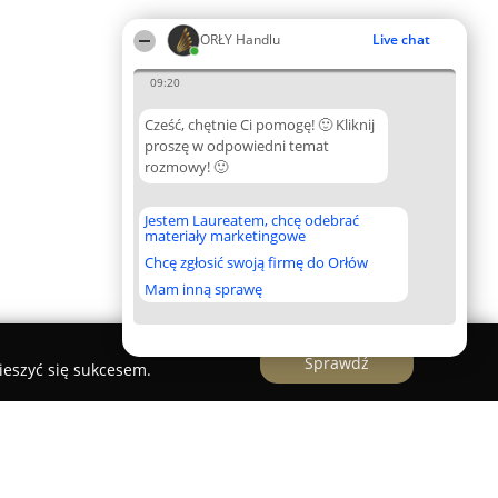
ORŁY Handlu
Live chat
09:20
Cześć, chętnie Ci pomogę! 🙂 Kliknij
proszę w odpowiedni temat
rozmowy! 🙂
Jestem Laureatem, chcę odebrać
materiały marketingowe
Chcę zgłosić swoją firmę do Orłów
Mam inną sprawę
Sprawdź
ieszyć się sukcesem.