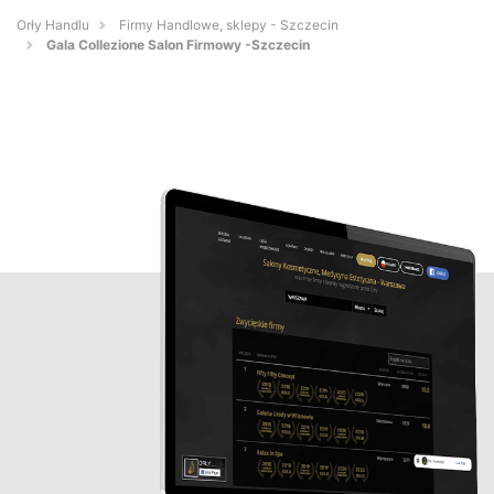
Orły Handlu
Firmy Handlowe, sklepy - Szczecin
Gala Collezione Salon Firmowy -Szczecin