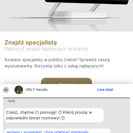
Znajdź specjalistę
Plebiscyt skupia najlepszych w branży
Szukasz specjalisty w pobliżu Ciebie? Sprawdź naszą
wyszukiwarkę. Korzystaj tylko z usług najlepszych!
Szukaj
ORŁY Handlu
Live chat
14:02
Cześć, chętnie Ci pomogę! 🙂 Kliknij proszę w
odpowiedni temat rozmowy! 🙂
Organizator plebiscytu
Plebiscyt
Kontakt
Jestem Laureatem, chcę odebrać materiały
Bright Side Solutions sp. z o.
Laureaci
Kontakt