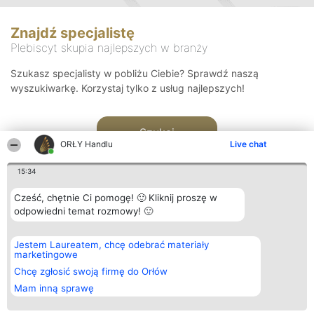
Znajdź specjalistę
Plebiscyt skupia najlepszych w branży
Szukasz specjalisty w pobliżu Ciebie? Sprawdź naszą
wyszukiwarkę. Korzystaj tylko z usług najlepszych!
Szukaj
ORŁY Handlu
Live chat
15:34
Cześć, chętnie Ci pomogę! 🙂 Kliknij proszę w
odpowiedni temat rozmowy! 🙂
Organizator plebiscytu
Plebiscyt
Kontakt
Jestem Laureatem, chcę odebrać materiały
Bright Side Solutions sp. z o.
Laureaci
Kontakt
marketingowe
o. sp. k.
Lista
ul. Ruska 22
wszystkich
Chcę zgłosić swoją firmę do Orłów
Wrocław 50-079
Laureatów
Mam inną sprawę
KRS 0000749100 | Regon
Zasady
381313360 | NIP 8943132676
Regulamin
+48 508 492 400
Polityka