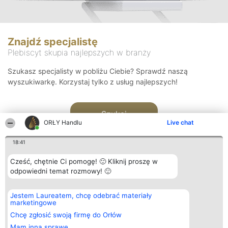
Znajdź specjalistę
Plebiscyt skupia najlepszych w branży
Szukasz specjalisty w pobliżu Ciebie? Sprawdź naszą
wyszukiwarkę. Korzystaj tylko z usług najlepszych!
Szukaj
ORŁY Handlu
Live chat
18:41
Cześć, chętnie Ci pomogę! 🙂 Kliknij proszę w
odpowiedni temat rozmowy! 🙂
Organizator plebiscytu
Plebiscyt
Kontakt
Jestem Laureatem, chcę odebrać materiały
Bright Side Solutions sp. z o.
Laureaci
Kontakt
marketingowe
o. sp. k.
Lista
ul. Ruska 22
wszystkich
Chcę zgłosić swoją firmę do Orłów
Wrocław 50-079
Laureatów
Mam inną sprawę
KRS 0000749100 | Regon
Zasady