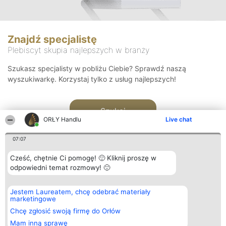
Znajdź specjalistę
Plebiscyt skupia najlepszych w branży
Szukasz specjalisty w pobliżu Ciebie? Sprawdź naszą
wyszukiwarkę. Korzystaj tylko z usług najlepszych!
Szukaj
ORŁY Handlu
Live chat
07:07
Cześć, chętnie Ci pomogę! 🙂 Kliknij proszę w
odpowiedni temat rozmowy! 🙂
Organizator plebiscytu
Plebiscyt
Kontakt
Jestem Laureatem, chcę odebrać materiały
Bright Side Solutions sp. z o.
Laureaci
Kontakt
marketingowe
o. sp. k.
Lista
ul. Ruska 22
wszystkich
Chcę zgłosić swoją firmę do Orłów
Wrocław 50-079
Laureatów
Mam inną sprawę
KRS 0000749100 | Regon
Zasady