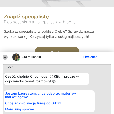
Znajdź specjalistę
Plebiscyt skupia najlepszych w branży
Szukasz specjalisty w pobliżu Ciebie? Sprawdź naszą
wyszukiwarkę. Korzystaj tylko z usług najlepszych!
Szukaj
ORŁY Handlu
Live chat
19:07
Cześć, chętnie Ci pomogę! 🙂 Kliknij proszę w
odpowiedni temat rozmowy! 🙂
Organizator plebiscytu
Plebiscyt
Kontakt
Jestem Laureatem, chcę odebrać materiały
Bright Side Solutions sp. z o.
Laureaci
Kontakt
marketingowe
o. sp. k.
Lista
ul. Ruska 22
wszystkich
Chcę zgłosić swoją firmę do Orłów
Wrocław 50-079
Laureatów
Mam inną sprawę
KRS 0000749100 | Regon
Zasady
381313360 | NIP 8943132676
Regulamin