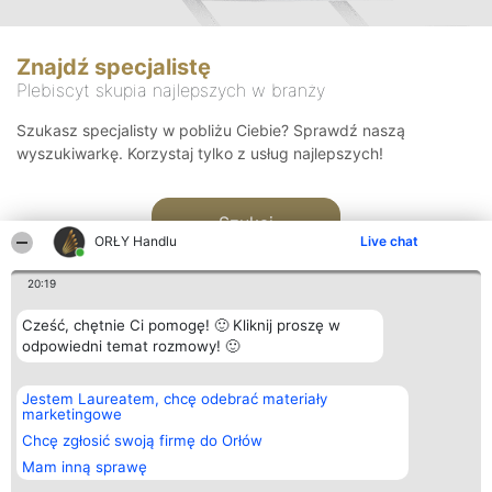
Znajdź specjalistę
Plebiscyt skupia najlepszych w branży
Szukasz specjalisty w pobliżu Ciebie? Sprawdź naszą
wyszukiwarkę. Korzystaj tylko z usług najlepszych!
Szukaj
ORŁY Handlu
Live chat
20:19
Cześć, chętnie Ci pomogę! 🙂 Kliknij proszę w
odpowiedni temat rozmowy! 🙂
Organizator plebiscytu
Plebiscyt
Kontakt
Jestem Laureatem, chcę odebrać materiały
Bright Side Solutions sp. z o.
Laureaci
Kontakt
marketingowe
o. sp. k.
Lista
ul. Ruska 22
wszystkich
Chcę zgłosić swoją firmę do Orłów
Wrocław 50-079
Laureatów
Mam inną sprawę
KRS 0000749100 | Regon
Zasady
381313360 | NIP 8943132676
Regulamin