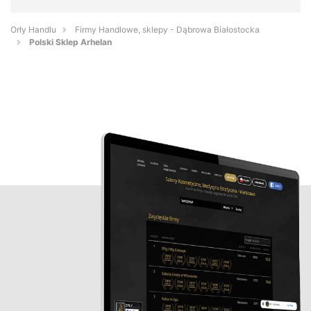
Orły Handlu
Firmy Handlowe, sklepy - Dąbrowa Białostocka
Polski Sklep Arhelan