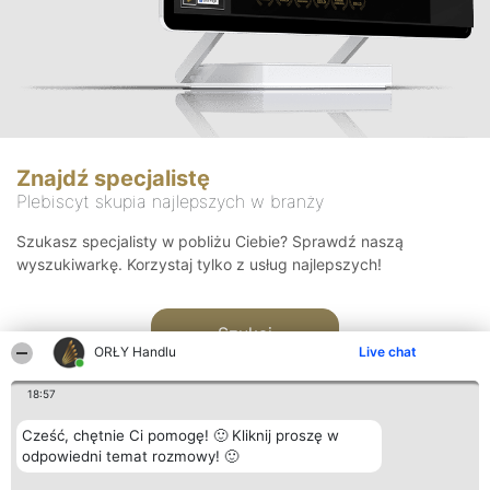
Znajdź specjalistę
Plebiscyt skupia najlepszych w branży
Szukasz specjalisty w pobliżu Ciebie? Sprawdź naszą
wyszukiwarkę. Korzystaj tylko z usług najlepszych!
Szukaj
ORŁY Handlu
Live chat
18:57
Cześć, chętnie Ci pomogę! 🙂 Kliknij proszę w
odpowiedni temat rozmowy! 🙂