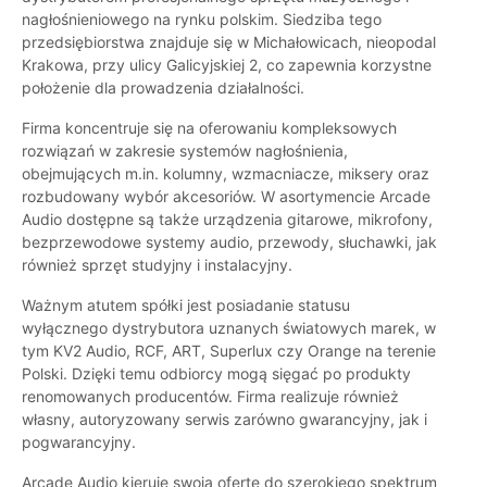
nagłośnieniowego na rynku polskim. Siedziba tego
przedsiębiorstwa znajduje się w Michałowicach, nieopodal
Krakowa, przy ulicy Galicyjskiej 2, co zapewnia korzystne
położenie dla prowadzenia działalności.
Firma koncentruje się na oferowaniu kompleksowych
rozwiązań w zakresie systemów nagłośnienia,
obejmujących m.in. kolumny, wzmacniacze, miksery oraz
rozbudowany wybór akcesoriów. W asortymencie Arcade
Audio dostępne są także urządzenia gitarowe, mikrofony,
bezprzewodowe systemy audio, przewody, słuchawki, jak
również sprzęt studyjny i instalacyjny.
Ważnym atutem spółki jest posiadanie statusu
wyłącznego dystrybutora uznanych światowych marek, w
tym KV2 Audio, RCF, ART, Superlux czy Orange na terenie
Polski. Dzięki temu odbiorcy mogą sięgać po produkty
renomowanych producentów. Firma realizuje również
własny, autoryzowany serwis zarówno gwarancyjny, jak i
pogwarancyjny.
Arcade Audio kieruje swoją ofertę do szerokiego spektrum