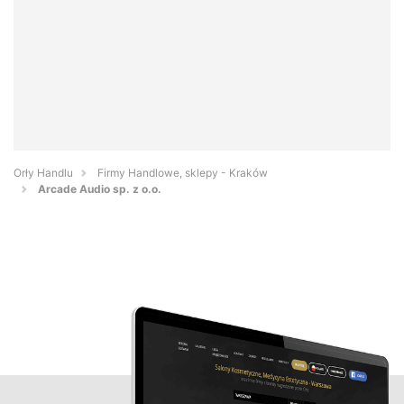
Orły Handlu
Firmy Handlowe, sklepy - Kraków
Arcade Audio sp. z o.o.